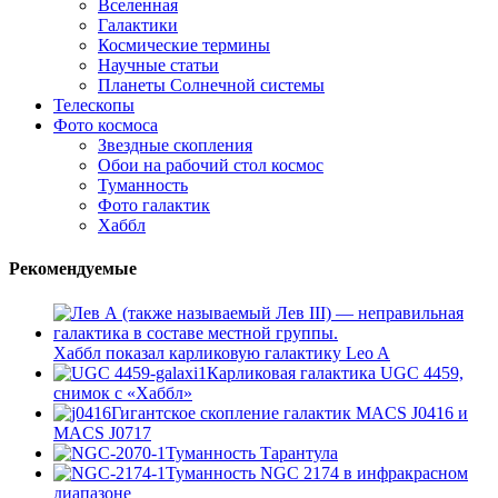
Вселенная
Галактики
Космические термины
Научные статьи
Планеты Солнечной системы
Телескопы
Фото космоса
Звездные скопления
Обои на рабочий стол космос
Туманность
Фото галактик
Хаббл
Рекомендуемые
Хаббл показал карликовую галактику Leo A
Карликовая галактика UGC 4459,
снимок с «Хаббл»
Гигантское скопление галактик MACS J0416 и
MACS J0717
Туманность Тарантула
Туманность NGC 2174 в инфракрасном
диапазоне