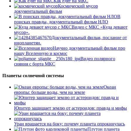
Как едят на МКС
Космический мусор
документальный фильм
В
поисках правды, документальный фильм НЛО
Видео с МКС «Куда девают
мусор».
Документальный фильм, послание от
инопланетян.
Научно документальный фильм про
нашу Вселенную и космос
Видео полярного
сияния с борта МКС
Планеты солнечной системы
Океан
европы: больше воды, чем на земле
Юпитер защищает землю от астероидов: правда и мифы
Уран вращается на боку: почему планета опрокинулась
Плутон планета