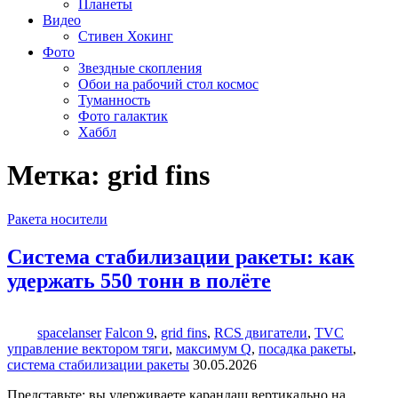
Планеты
Видео
Стивен Хокинг
Фото
Звездные скопления
Обои на рабочий стол космос
Туманность
Фото галактик
Хаббл
Метка:
grid fins
Ракета носители
Система стабилизации ракеты: как
удержать 550 тонн в полёте
spacelanser
Falcon 9
,
grid fins
,
RCS двигатели
,
TVC
управление вектором тяги
,
максимум Q
,
посадка ракеты
,
система стабилизации ракеты
30.05.2026
Представьте: вы удерживаете карандаш вертикально на