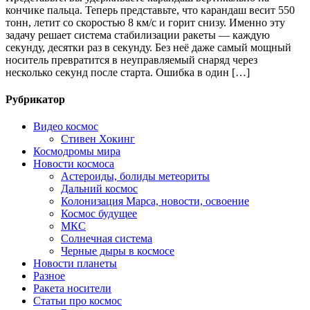
кончике пальца. Теперь представьте, что карандаш весит 550
тонн, летит со скоростью 8 км/с и горит снизу. Именно эту
задачу решает система стабилизации ракеты — каждую
секунду, десятки раз в секунду. Без неё даже самый мощный
носитель превратится в неуправляемый снаряд через
несколько секунд после старта. Ошибка в один […]
Рубрикатор
Видео космос
Стивен Хокинг
Космодромы мира
Новости космоса
Астероиды, болиды метеориты
Дальний космос
Колонизация Марса, новости, освоение
Космос будущее
МКС
Солнечная система
Черные дыры в космосе
Новости планеты
Разное
Ракета носители
Статьи про космос