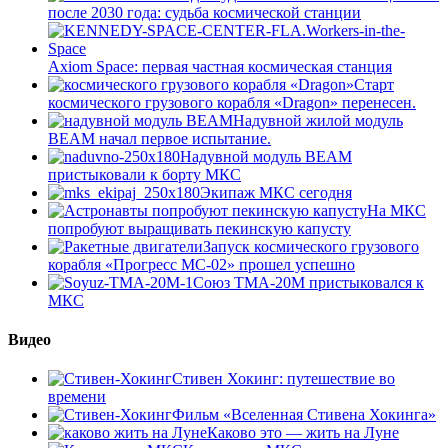
после 2030 года: судьба космической станции
Axiom Space: первая частная космическая станция
Старт
космического грузового корабля «Dragon» перенесен.
Надувной жилой модуль
BEAM начал первое испытание.
Надувной модуль BEAM
пристыковали к борту МКС
Экипаж МКС сегодня
На МКС
попробуют выращивать пекинскую капусту
Запуск космического грузового
корабля «Прогресс МС-02» прошел успешно
Союз ТМА-20М пристыковался к
МКС
Видео
Стивен Хокинг: путешествие во
времени
Фильм «Вселенная Стивена Хокинга»
Каково это — жить на Луне