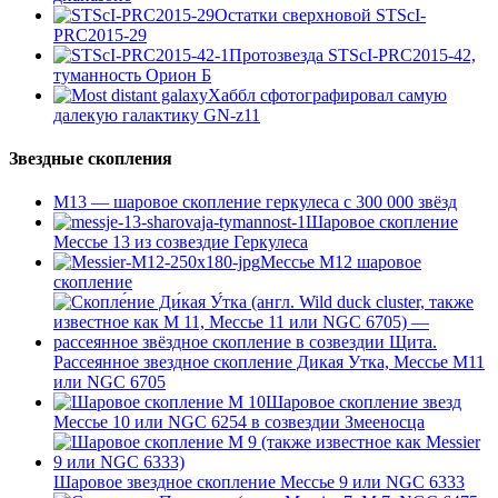
Остатки сверхновой STScI-
PRC2015-29
Протозвезда STScI-PRC2015-42,
туманность Орион Б
Хаббл сфотографировал самую
далекую галактику GN-z11
Звездные скопления
М13 — шаровое скопление геркулеса с 300 000 звёзд
Шаровое скопление
Мессье 13 из созвездие Геркулеса
Мессье М12 шаровое
скопление
Рассеянное звездное скопление Дикая Утка, Мессье М11
или NGC 6705
Шаровое скопление звезд
Мессье 10 или NGC 6254 в созвездии Змееносца
Шаровое звездное скопление Мессье 9 или NGC 6333