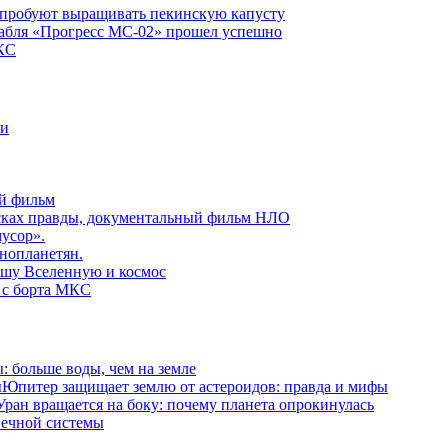
пробуют выращивать пекинскую капусту
рабля «Прогресс МС-02» прошел успешно
КС
ни
й фильм
сках правды, документальный фильм НЛО
усор».
нопланетян.
ашу Вселенную и космос
 с борта МКС
: больше воды, чем на земле
Юпитер защищает землю от астероидов: правда и мифы
Уран вращается на боку: почему планета опрокинулась
нечной системы