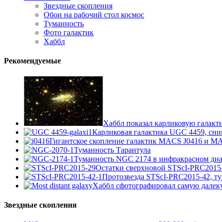
Звездные скопления
Обои на рабочий стол космос
Туманность
Фото галактик
Хаббл
Рекомендуемые
Хаббл показал карликовую галакт
Карликовая галактика UGC 4459, сни
Гигантское скопление галактик MACS J0416 и M
Туманность Тарантула
Туманность NGC 2174 в инфракрасном диа
Остатки сверхновой STScI-PRC2015
Протозвезда STScI-PRC2015-42, т
Хаббл сфотографировал самую далек
Звездные скопления