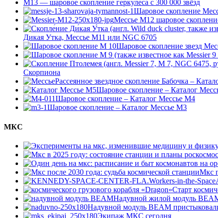
М13 — шаровое скопление геркулеса с 300 000 звёзд
Шаровое скопление Мессь
Мессье М12 шаровое скоплени
Дикая Утка, Мессье М11 или NGC 6705
Шаровое скопление звезд Мес
Скорпиона
Рассеянное звездное скопление Бабочка – Катал
Шаровое скопление – Каталог Месс
Шаровое скопление – Каталог Мессье М4
Шаровое скопление – Каталог Мессье М3
МКС
Мкс п
Старт космич
Надувной жилой модуль BEAM 
Надувной модуль BEAM пристыковал
Экипаж МКС сегодня