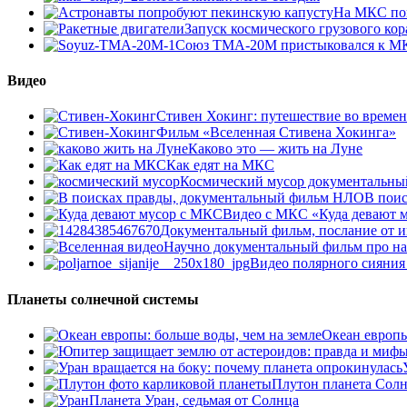
На МКС по
Запуск космического грузового ко
Союз ТМА-20М пристыковался к М
Видео
Стивен Хокинг: путешествие во време
Фильм «Вселенная Стивена Хокинга»
Каково это — жить на Луне
Как едят на МКС
Космический мусор документальны
В пои
Видео с МКС «Куда девают м
Документальный фильм, послание от и
Научно документальный фильм про н
Видео полярного сияния
Планеты солнечной системы
Океан европы
Плутон планета Сол
Планета Уран, седьмая от Солнца