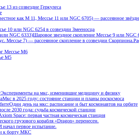
е 13 из созвездие Геркулеса
е
сье 10 или NGC 6254 в созвездии Змееносца
Шаровое звездное скопление Мессье 9 или NGC 
Ра
ог Мессье М6
ье М5
Эксперименты на мкс, изменившие медицину и физику
Мкс в 2025 году: состояние станции и планы роскосмоса
Один день на мкс: расписание и быт космонавтов на орбите
осле 2030 года: судьба космической станции
Axiom Space: первая частная космическая станция
еского грузового корабля «Dragon» перенесен.
начал первое испытание.
и к борту МКС