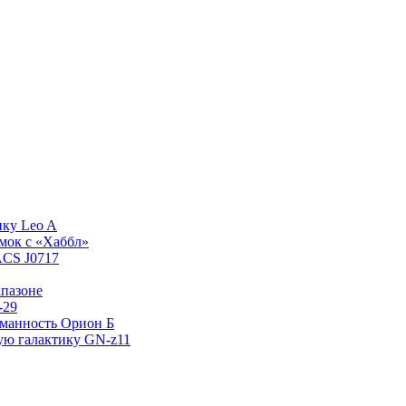
ику Leo A
мок с «Хаббл»
ACS J0717
пазоне
-29
уманность Орион Б
ую галактику GN-z11