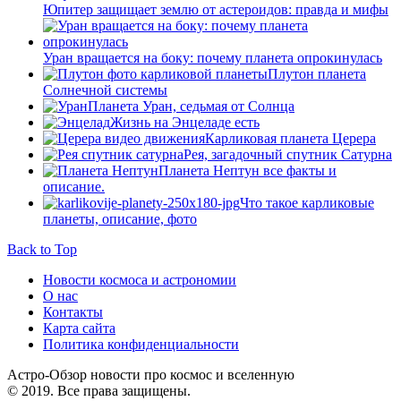
Юпитер защищает землю от астероидов: правда и мифы
Уран вращается на боку: почему планета опрокинулась
Плутон планета
Солнечной системы
Планета Уран, седьмая от Солнца
Жизнь на Энцеладе есть
Карликовая планета Церера
Рея, загадочный спутник Сатурна
Планета Нептун все факты и
описание.
Что такое карликовые
планеты, описание, фото
Back to Top
Новости космоса и астрономии
О нас
Контакты
Карта сайта
Политика конфиденциальности
Астро-Обзор новости про космос и вселенную
© 2019. Все права защищены.