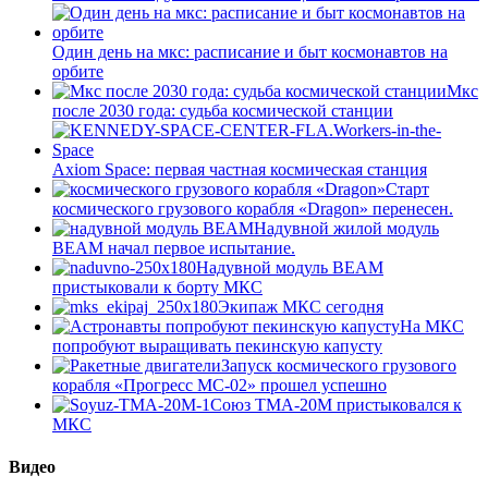
Один день на мкс: расписание и быт космонавтов на
орбите
Мкс
после 2030 года: судьба космической станции
Axiom Space: первая частная космическая станция
Старт
космического грузового корабля «Dragon» перенесен.
Надувной жилой модуль
BEAM начал первое испытание.
Надувной модуль BEAM
пристыковали к борту МКС
Экипаж МКС сегодня
На МКС
попробуют выращивать пекинскую капусту
Запуск космического грузового
корабля «Прогресс МС-02» прошел успешно
Союз ТМА-20М пристыковался к
МКС
Видео