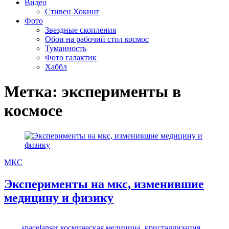
Видео
Стивен Хокинг
Фото
Звездные скопления
Обои на рабочий стол космос
Туманность
Фото галактик
Хаббл
Метка:
эксперименты в
космосе
МКС
Эксперименты на мкс, изменившие
медицину и физику
spacelanser
космическая медицина
,
кристаллизация