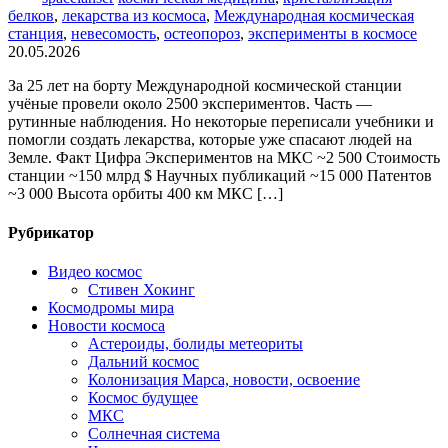
белков
,
лекарства из космоса
,
Международная космическая
станция
,
невесомость
,
остеопороз
,
эксперименты в космосе
20.05.2026
За 25 лет на борту Международной космической станции
учёные провели около 2500 экспериментов. Часть —
рутинные наблюдения. Но некоторые переписали учебники и
помогли создать лекарства, которые уже спасают людей на
Земле. Факт Цифра Экспериментов на МКС ~2 500 Стоимость
станции ~150 млрд $ Научных публикаций ~15 000 Патентов
~3 000 Высота орбиты 400 км МКС […]
Рубрикатор
Видео космос
Стивен Хокинг
Космодромы мира
Новости космоса
Астероиды, болиды метеориты
Дальний космос
Колонизация Марса, новости, освоение
Космос будущее
МКС
Солнечная система