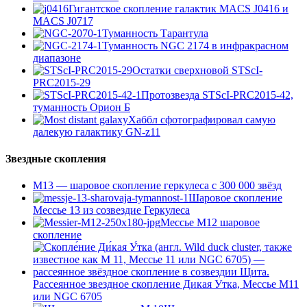
Гигантское скопление галактик MACS J0416 и
MACS J0717
Туманность Тарантула
Туманность NGC 2174 в инфракрасном
диапазоне
Остатки сверхновой STScI-
PRC2015-29
Протозвезда STScI-PRC2015-42,
туманность Орион Б
Хаббл сфотографировал самую
далекую галактику GN-z11
Звездные скопления
М13 — шаровое скопление геркулеса с 300 000 звёзд
Шаровое скопление
Мессье 13 из созвездие Геркулеса
Мессье М12 шаровое
скопление
Рассеянное звездное скопление Дикая Утка, Мессье М11
или NGC 6705