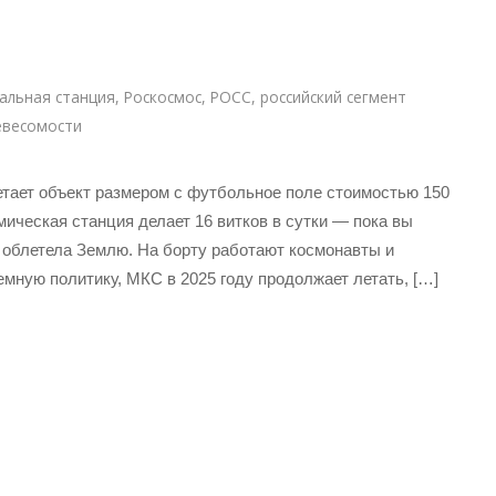
альная станция
,
Роскосмос
,
РОСС
,
российский сегмент
евесомости
тает объект размером с футбольное поле стоимостью 150
ческая станция делает 16 витков в сутки — пока вы
з облетела Землю. На борту работают космонавты и
емную политику, МКС в 2025 году продолжает летать, […]