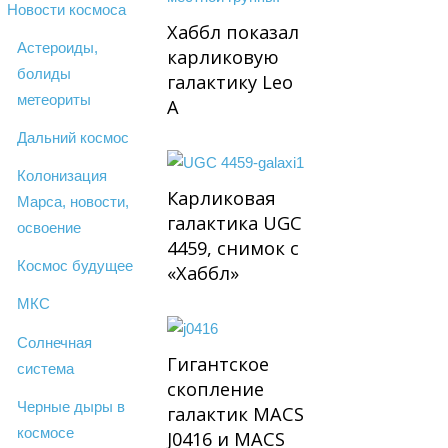
Новости космоса
Хаббл показал
Астероиды,
карликовую
болиды
галактику Leo
метеориты
A
Дальний космос
Колонизация
Карликовая
Марса, новости,
галактика UGC
освоение
4459, снимок с
Космос будущее
«Хаббл»
МКС
Солнечная
Гигантское
система
скопление
Черные дыры в
галактик MACS
космосе
J0416 и MACS