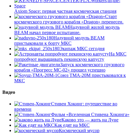
Axiom Space: первая частная космическая станция
Старт
космического грузового корабля «Dragon» перенесен.
Надувной жилой модуль
BEAM начал первое испытание.
Надувной модуль BEAM
пристыковали к борту МКС
Экипаж МКС сегодня
На МКС
попробуют выращивать пекинскую капусту
Запуск космического грузового
корабля «Прогресс МС-02» прошел успешно
Союз ТМА-20М пристыковался к
МКС
Видео
Стивен Хокинг: путешествие во
времени
Фильм «Вселенная Стивена Хокинга»
Каково это — жить на Луне
Как едят на МКС
Космический мусор