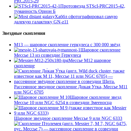
PRC2015-29
Протозвезда STScI-PRC2015-42,
туманность Орион Б
Хаббл сфотографировал самую
далекую галактику GN-z11
Звездные скопления
М13 — шаровое скопление геркулеса с 300 000 звёзд
Шаровое скопление
Мессье 13 из созвездие Геркулеса
Мессье М12 шаровое
скопление
Рассеянное звездное скопление Дикая Утка, Мессье М11
или NGC 6705
Шаровое скопление звезд
Мессье 10 или NGC 6254 в созвездии Змееносца
Шаровое звездное скопление Мессье 9 или NGC 6333