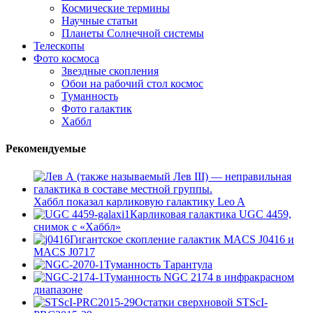
Космические термины
Научные статьи
Планеты Солнечной системы
Телескопы
Фото космоса
Звездные скопления
Обои на рабочий стол космос
Туманность
Фото галактик
Хаббл
Рекомендуемые
Хаббл показал карликовую галактику Leo A
Карликовая галактика UGC 4459,
снимок с «Хаббл»
Гигантское скопление галактик MACS J0416 и
MACS J0717
Туманность Тарантула
Туманность NGC 2174 в инфракрасном
диапазоне
Остатки сверхновой STScI-