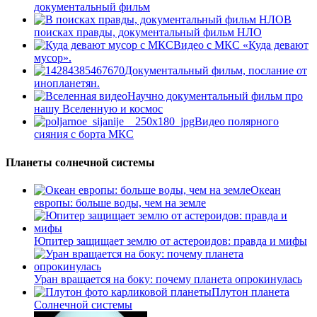
документальный фильм
В
поисках правды, документальный фильм НЛО
Видео с МКС «Куда девают
мусор».
Документальный фильм, послание от
инопланетян.
Научно документальный фильм про
нашу Вселенную и космос
Видео полярного
сияния с борта МКС
Планеты солнечной системы
Океан
европы: больше воды, чем на земле
Юпитер защищает землю от астероидов: правда и мифы
Уран вращается на боку: почему планета опрокинулась
Плутон планета
Солнечной системы