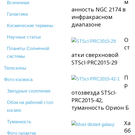
м
Вселенная
анность NGC 2174 в
Галактики
инфракрасном
диапазоне
Космические термины
Научные статьи
О
ст
Планеты Солнечной
атки сверхновой
системы
STScI-PRC2015-29
Телескопы
П
Фото космоса
р
Звездные скопления
отозвезда STScI-
PRC2015-42,
Обои на рабочий стол
туманность Орион Б
космос
Туманность
Ха
бб
Фото галактик