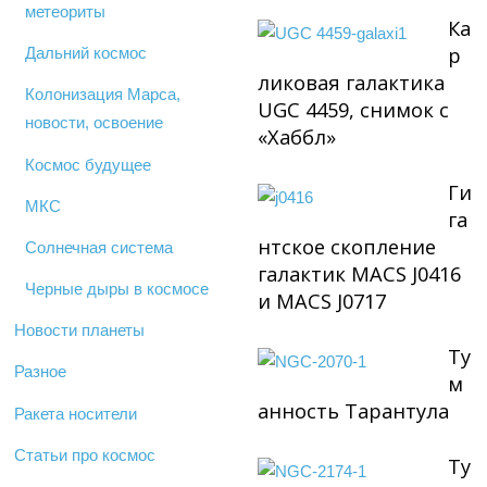
метеориты
Ка
р
Дальний космос
ликовая галактика
Колонизация Марса,
UGC 4459, снимок с
новости, освоение
«Хаббл»
Космос будущее
Ги
МКС
га
нтское скопление
Солнечная система
галактик MACS J0416
Черные дыры в космосе
и MACS J0717
Новости планеты
Ту
Разное
м
анность Тарантула
Ракета носители
Статьи про космос
Ту