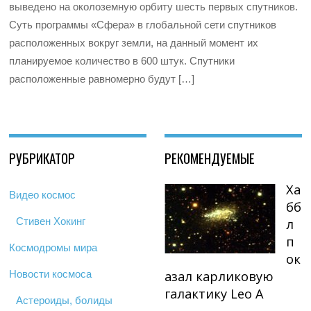
выведено на околоземную орбиту шесть первых спутников.
Суть программы «Сфера» в глобальной сети спутников
расположенных вокруг земли, на данный момент их
планируемое количество в 600 штук. Спутники
расположенные равномерно будут […]
РУБРИКАТОР
РЕКОМЕНДУЕМЫЕ
Ха
Видео космос
бб
Стивен Хокинг
л
п
Космодромы мира
ок
Новости космоса
азал карликовую
галактику Leo A
Астероиды, болиды