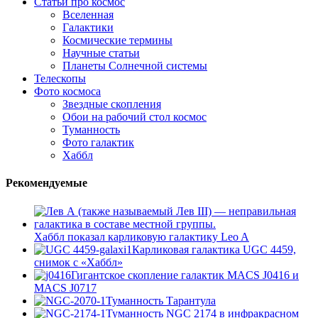
Статьи про космос
Вселенная
Галактики
Космические термины
Научные статьи
Планеты Солнечной системы
Телескопы
Фото космоса
Звездные скопления
Обои на рабочий стол космос
Туманность
Фото галактик
Хаббл
Рекомендуемые
Хаббл показал карликовую галактику Leo A
Карликовая галактика UGC 4459,
снимок с «Хаббл»
Гигантское скопление галактик MACS J0416 и
MACS J0717
Туманность Тарантула
Туманность NGC 2174 в инфракрасном