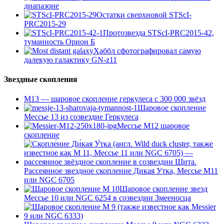
диапазоне
Остатки сверхновой STScI-
PRC2015-29
Протозвезда STScI-PRC2015-42,
туманность Орион Б
Хаббл сфотографировал самую
далекую галактику GN-z11
Звездные скопления
М13 — шаровое скопление геркулеса с 300 000 звёзд
Шаровое скопление
Мессье 13 из созвездие Геркулеса
Мессье М12 шаровое
скопление
Рассеянное звездное скопление Дикая Утка, Мессье М11
или NGC 6705
Шаровое скопление звезд
Мессье 10 или NGC 6254 в созвездии Змееносца