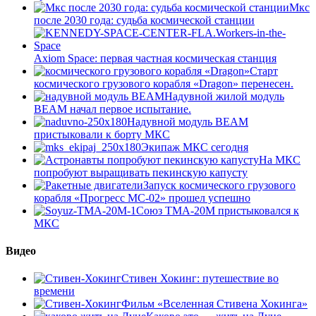
Мкс
после 2030 года: судьба космической станции
Axiom Space: первая частная космическая станция
Старт
космического грузового корабля «Dragon» перенесен.
Надувной жилой модуль
BEAM начал первое испытание.
Надувной модуль BEAM
пристыковали к борту МКС
Экипаж МКС сегодня
На МКС
попробуют выращивать пекинскую капусту
Запуск космического грузового
корабля «Прогресс МС-02» прошел успешно
Союз ТМА-20М пристыковался к
МКС
Видео
Стивен Хокинг: путешествие во
времени
Фильм «Вселенная Стивена Хокинга»