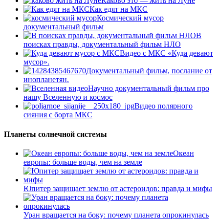
Каково это — жить на Луне
Как едят на МКС
Космический мусор
документальный фильм
В
поисках правды, документальный фильм НЛО
Видео с МКС «Куда девают
мусор».
Документальный фильм, послание от
инопланетян.
Научно документальный фильм про
нашу Вселенную и космос
Видео полярного
сияния с борта МКС
Планеты солнечной системы
Океан
европы: больше воды, чем на земле
Юпитер защищает землю от астероидов: правда и мифы
Уран вращается на боку: почему планета опрокинулась