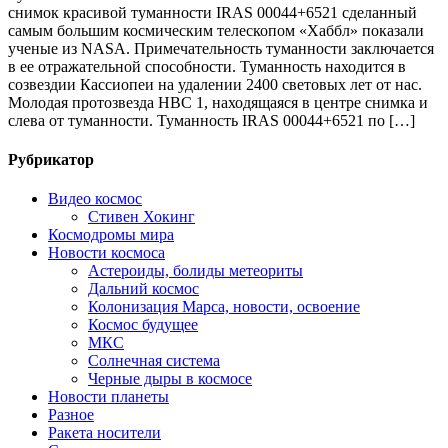
снимок красивой туманности IRAS 00044+6521 сделанный
самым большим космическим телескопом «Хаббл» показали
ученые из NASA. Примечательность туманности заключается
в ее отражательной способности. Туманность находится в
созвездии Кассиопеи на удалении 2400 световых лет от нас.
Молодая протозвезда HBC 1, находящаяся в центре снимка и
слева от туманности. Туманность IRAS 00044+6521 по […]
Рубрикатор
Видео космос
Стивен Хокинг
Космодромы мира
Новости космоса
Астероиды, болиды метеориты
Дальний космос
Колонизация Марса, новости, освоение
Космос будущее
МКС
Солнечная система
Черные дыры в космосе
Новости планеты
Разное
Ракета носители