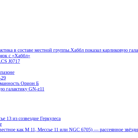
Хаббл показал карликовую гал
мок с «Хаббл»
ACS J0717
пазоне
-29
уманность Орион Б
ую галактику GN-z11
е 13 из созвездие Геркулеса
е