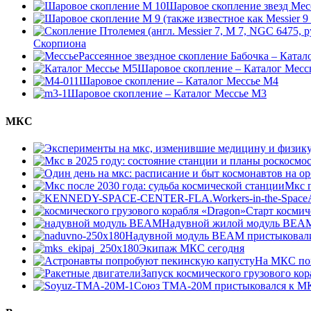
Шаровое скопление звезд Мес
Скорпиона
Рассеянное звездное скопление Бабочка – Катал
Шаровое скопление – Каталог Месс
Шаровое скопление – Каталог Мессье М4
Шаровое скопление – Каталог Мессье М3
МКС
Мкс п
Старт космич
Надувной жилой модуль BEAM 
Надувной модуль BEAM пристыковал
Экипаж МКС сегодня
На МКС по
Запуск космического грузового ко
Союз ТМА-20М пристыковался к М