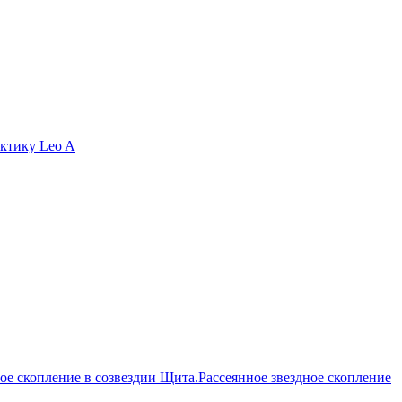
актику Leo A
Рассеянное звездное скопление