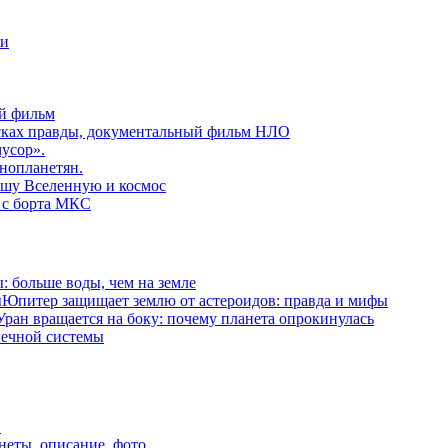
ни
й фильм
сках правды, документальный фильм НЛО
усор».
нопланетян.
ашу Вселенную и космос
 с борта МКС
: больше воды, чем на земле
Юпитер защищает землю от астероидов: правда и мифы
Уран вращается на боку: почему планета опрокинулась
нечной системы
.
неты, описание, фото