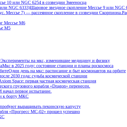
сье 10 или NGC 6254 в созвездии Змееносца
Шаровое звездное скопление Мессье 9 или NGC 
Ра
ог Мессье М6
ье М5
Эксперименты на мкс, изменившие медицину и физику
Мкс в 2025 году: состояние станции и планы роскосмоса
Один день на мкс: расписание и быт космонавтов на орбите
осле 2030 года: судьба космической станции
Axiom Space: первая частная космическая станция
еского грузового корабля «Dragon» перенесен.
начал первое испытание.
и к борту МКС
пробуют выращивать пекинскую капусту
рабля «Прогресс МС-02» прошел успешно
КС