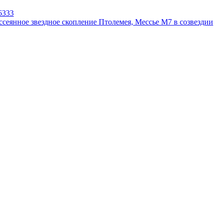
6333
ссеянное звездное скопление Птолемея, Мессье М7 в созвездии