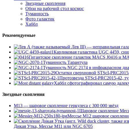
Звездные скопления
Обои на рабочий стол космос
Туманность
Фото галактик
Хаббл
Рекомендуемые
Карликовая галактика UGC 4459, сни
Гигантское скопление галактик MACS J0416 и M
Туманность Тарантула
Туманность NGC 2174 в инфракрасном диа
Остатки сверхновой STScI-PRC2015
Протозвезда STScI-PRC2015-42, т
Хаббл сфотографировал самую далек
Звездные скопления
М13 — шаровое скопление геркулеса с 300 000 звёзд
Шаровое скопление Мессь
Мессье М12 шаровое скоплени
Дикая Утка, Мессье М11 или NGC 6705