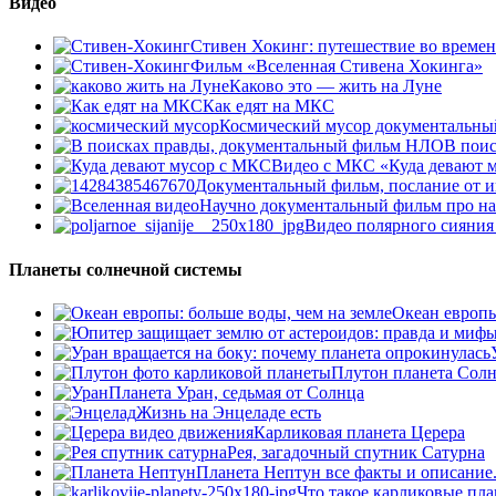
Видео
Стивен Хокинг: путешествие во време
Фильм «Вселенная Стивена Хокинга»
Каково это — жить на Луне
Как едят на МКС
Космический мусор документальны
В пои
Видео с МКС «Куда девают м
Документальный фильм, послание от и
Научно документальный фильм про н
Видео полярного сияния
Планеты солнечной системы
Океан европы
Плутон планета Сол
Планета Уран, седьмая от Солнца
Жизнь на Энцеладе есть
Карликовая планета Церера
Рея, загадочный спутник Сатурна
Планета Нептун все факты и описание
Что такое карликовые пла