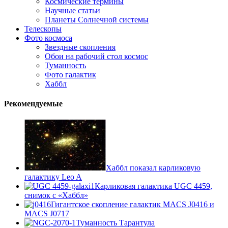
Космические термины
Научные статьи
Планеты Солнечной системы
Телескопы
Фото космоса
Звездные скопления
Обои на рабочий стол космос
Туманность
Фото галактик
Хаббл
Рекомендуемые
Хаббл показал карликовую
галактику Leo A
Карликовая галактика UGC 4459,
снимок с «Хаббл»
Гигантское скопление галактик MACS J0416 и
MACS J0717
Туманность Тарантула