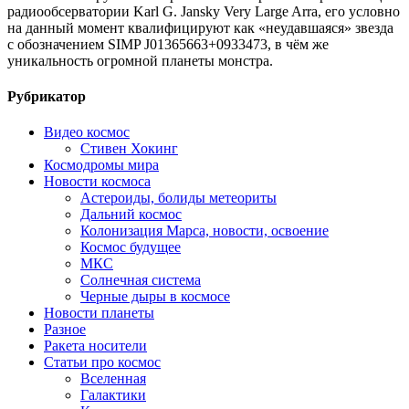
радиообсерватории Karl G. Jansky Very Large Arra, его условно
на данный момент квалифицируют как «неудавшаяся» звезда
с обозначением SIMP J01365663+0933473, в чём же
уникальность огромной планеты монстра.
Рубрикатор
Видео космос
Стивен Хокинг
Космодромы мира
Новости космоса
Астероиды, болиды метеориты
Дальний космос
Колонизация Марса, новости, освоение
Космос будущее
МКС
Солнечная система
Черные дыры в космосе
Новости планеты
Разное
Ракета носители
Статьи про космос
Вселенная
Галактики