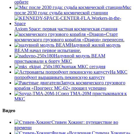
орбите
Мкс
после 2030 года: судьба космической станции
Axiom Space: первая частная космическая станция
Старт
космического грузового корабля «Dragon» перенесен.
Надувной жилой модуль
BEAM начал первое испытание.
Надувной модуль BEAM
пристыковали к борту МКС
Экипаж МКС сегодня
На МКС
попробуют выращивать пекинскую капусту
Запуск космического грузового
корабля «Прогресс МС-02» прошел успешно
Союз ТМА-20М пристыковался к
МКС
Видео
Стивен Хокинг: путешествие во
времени
Фильм «Вселенная Стивена Хокинга»