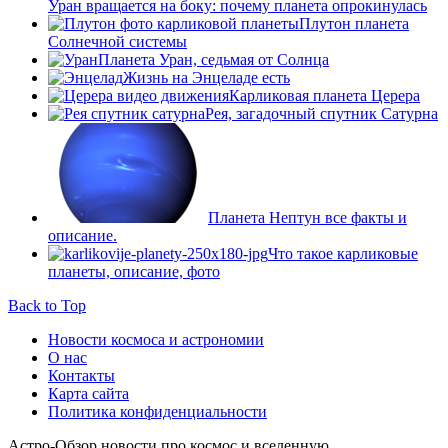
Уран вращается на боку: почему планета опрокинулась
Плутон планета
Солнечной системы
Планета Уран, седьмая от Солнца
Жизнь на Энцеладе есть
Карликовая планета Церера
Рея, загадочный спутник Сатурна
Планета Нептун все факты и
описание.
Что такое карликовые
планеты, описание, фото
Back to Top
Новости космоса и астрономии
О нас
Контакты
Карта сайта
Политика конфиденциальности
Астро-Обзор новости про космос и вселенную