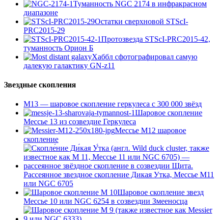
Туманность NGC 2174 в инфракрасном
диапазоне
Остатки сверхновой STScI-
PRC2015-29
Протозвезда STScI-PRC2015-42,
туманность Орион Б
Хаббл сфотографировал самую
далекую галактику GN-z11
Звездные скопления
М13 — шаровое скопление геркулеса с 300 000 звёзд
Шаровое скопление
Мессье 13 из созвездие Геркулеса
Мессье М12 шаровое
скопление
Рассеянное звездное скопление Дикая Утка, Мессье М11
или NGC 6705
Шаровое скопление звезд
Мессье 10 или NGC 6254 в созвездии Змееносца