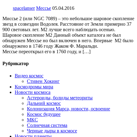
spacelanser
Мессье
05.04.2016
Миссье 2 (или NGC 7089) – это небольшое шаровое скопление
звезд в созвездии Водолея. Расстояние от Земли примерно 37
900 световых лет. M2 лучше всего наблюдать осенью.
Шаровое скопление M2 Данный объект каталога не был
обнаружен Мессье но был включен в него. Впервые М2 было
обнаружено в 1746 году Жаком Ф. Маральди.
Мессье переоткрыл его в 1760 году, и […]
Рубрикатор
Видео космос
Стивен Хокинг
Космодромы мира
Новости космоса
Астероиды, болиды метеориты
Дальний космос
Колонизация Марса, новости, освоение
Космос будущее
МКС
Солнечная система
Черные дыры в космосе
Новости планеты