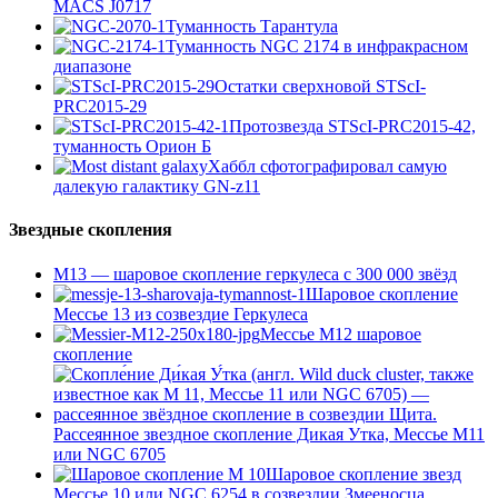
MACS J0717
Туманность Тарантула
Туманность NGC 2174 в инфракрасном
диапазоне
Остатки сверхновой STScI-
PRC2015-29
Протозвезда STScI-PRC2015-42,
туманность Орион Б
Хаббл сфотографировал самую
далекую галактику GN-z11
Звездные скопления
М13 — шаровое скопление геркулеса с 300 000 звёзд
Шаровое скопление
Мессье 13 из созвездие Геркулеса
Мессье М12 шаровое
скопление
Рассеянное звездное скопление Дикая Утка, Мессье М11
или NGC 6705
Шаровое скопление звезд
Мессье 10 или NGC 6254 в созвездии Змееносца