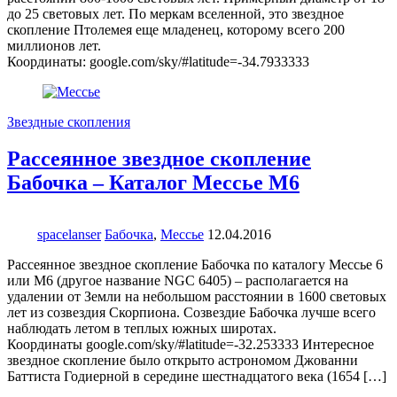
до 25 световых лет. По меркам вселенной, это звездное
скопление Птолемея еще младенец, которому всего 200
миллионов лет.
Координаты: google.com/sky/#latitude=-34.7933333
Звездные скопления
Рассеянное звездное скопление
Бабочка – Каталог Мессье М6
spacelanser
Бабочка
,
Мессье
12.04.2016
Рассеянное звездное скопление Бабочка по каталогу Мессье 6
или M6 (другое название NGC 6405) – располагается на
удалении от Земли на небольшом расстоянии в 1600 световых
лет из созвездия Скорпиона. Созвездие Бабочка лучше всего
наблюдать летом в теплых южных широтах.
Координаты google.com/sky/#latitude=-32.253333 Интересное
звездное скопление было открыто астрономом Джованни
Баттиста Годиерной в середине шестнадцатого века (1654 […]