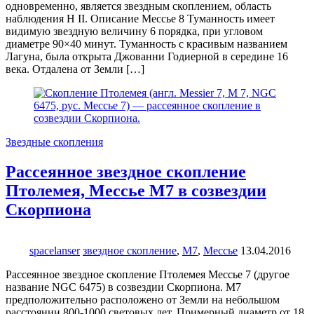
одновременно, является звездным скоплением, область
наблюдения H II. Описание Мессье 8 Туманность имеет
видимую звездную величину 6 порядка, при угловом
диаметре 90×40 минут. Туманность с красивым названием
Лагуна, была открыта Джованни Годиерной в середине 16
века. Отдалена от Земли […]
Звездные скопления
Рассеянное звездное скопление
Птолемея, Мессье М7 в созвездии
Скорпиона
spacelanser
звездное скопление
,
М7
,
Мессье
13.04.2016
Рассеянное звездное скопление Птолемея Мессье 7 (другое
название NGC 6475) в созвездии Скорпиона. M7
предположительно расположено от Земли на небольшом
расстоянии 800-1000 световых лет. Примерный диаметр от 18