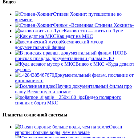
Видео
Стивен Хокинг: путешествие во
времени
Фильм «Вселенная Стивена Хокинга»
Каково это — жить на Луне
Как едят на МКС
Космический мусор
документальный фильм
В
поисках правды, документальный фильм НЛО
Видео с МКС «Куда девают
мусор».
Документальный фильм, послание от
инопланетян.
Научно документальный фильм про
нашу Вселенную и космос
Видео полярного
сияния с борта МКС
Планеты солнечной системы
Океан
европы: больше воды, чем на земле