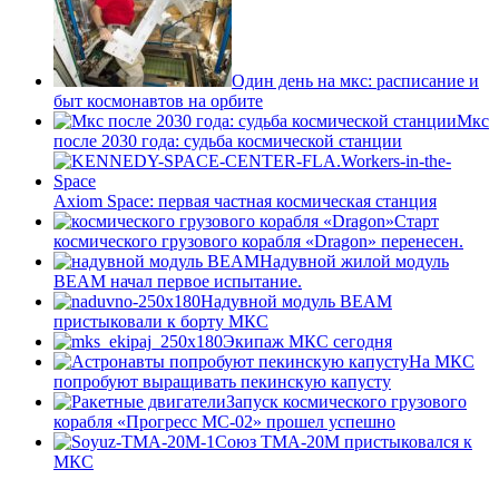
Один день на мкс: расписание и
быт космонавтов на орбите
Мкс
после 2030 года: судьба космической станции
Axiom Space: первая частная космическая станция
Старт
космического грузового корабля «Dragon» перенесен.
Надувной жилой модуль
BEAM начал первое испытание.
Надувной модуль BEAM
пристыковали к борту МКС
Экипаж МКС сегодня
На МКС
попробуют выращивать пекинскую капусту
Запуск космического грузового
корабля «Прогресс МС-02» прошел успешно
Союз ТМА-20М пристыковался к
МКС