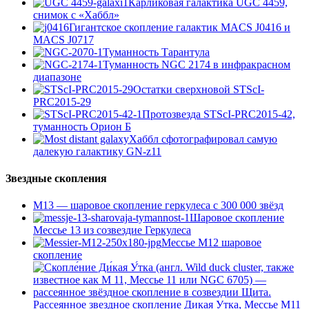
Карликовая галактика UGC 4459,
снимок с «Хаббл»
Гигантское скопление галактик MACS J0416 и
MACS J0717
Туманность Тарантула
Туманность NGC 2174 в инфракрасном
диапазоне
Остатки сверхновой STScI-
PRC2015-29
Протозвезда STScI-PRC2015-42,
туманность Орион Б
Хаббл сфотографировал самую
далекую галактику GN-z11
Звездные скопления
М13 — шаровое скопление геркулеса с 300 000 звёзд
Шаровое скопление
Мессье 13 из созвездие Геркулеса
Мессье М12 шаровое
скопление
Рассеянное звездное скопление Дикая Утка, Мессье М11