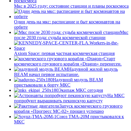
Мкс в 2025 году: состояние станции и планы роскосмоса
Один день на мкс: расписание и быт космонавтов на
орбите
Мкс
после 2030 года: судьба космической станции
Axiom Space: первая частная космическая станция
Старт
космического грузового корабля «Dragon» перенесен.
Надувной жилой модуль
BEAM начал первое испытание.
Надувной модуль BEAM
пристыковали к борту МКС
Экипаж МКС сегодня
На МКС
попробуют выращивать пекинскую капусту
Запуск космического грузового
корабля «Прогресс МС-02» прошел успешно
Союз ТМА-20М пристыковался к
МКС