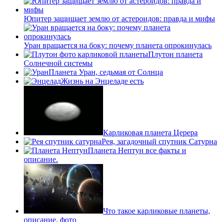
Юпитер защищает землю от астероидов: правда и мифы
Уран вращается на боку: почему планета опрокинулась
Плутон планета
Солнечной системы
Планета Уран, седьмая от Солнца
Жизнь на Энцеладе есть
Карликовая планета Церера
Рея, загадочный спутник Сатурна
Планета Нептун все факты и
описание.
Что такое карликовые планеты,
описание, фото