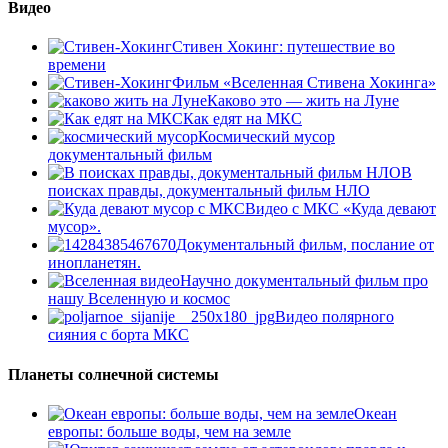
Видео
Стивен Хокинг: путешествие во
времени
Фильм «Вселенная Стивена Хокинга»
Каково это — жить на Луне
Как едят на МКС
Космический мусор
документальный фильм
В
поисках правды, документальный фильм НЛО
Видео с МКС «Куда девают
мусор».
Документальный фильм, послание от
инопланетян.
Научно документальный фильм про
нашу Вселенную и космос
Видео полярного
сияния с борта МКС
Планеты солнечной системы
Океан
европы: больше воды, чем на земле