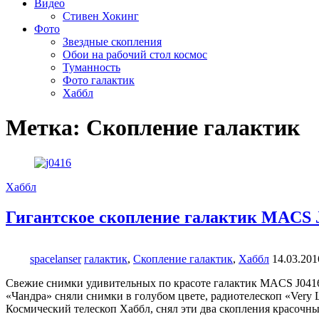
Видео
Стивен Хокинг
Фото
Звездные скопления
Обои на рабочий стол космос
Туманность
Фото галактик
Хаббл
Метка:
Скопление галактик
Хаббл
Гигантское скопление галактик MACS 
spacelanser
галактик
,
Скопление галактик
,
Хаббл
14.03.201
Свежие снимки удивительных по красоте галактик MACS J0416
«Чандра» сняли снимки в голубом цвете, радиотелескоп «Very L
Космический телескоп Хаббл, снял эти два скопления красочны