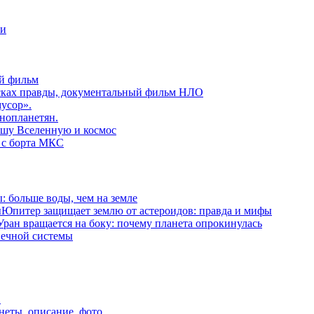
ни
й фильм
сках правды, документальный фильм НЛО
усор».
нопланетян.
ашу Вселенную и космос
 с борта МКС
: больше воды, чем на земле
Юпитер защищает землю от астероидов: правда и мифы
Уран вращается на боку: почему планета опрокинулась
нечной системы
.
неты, описание, фото