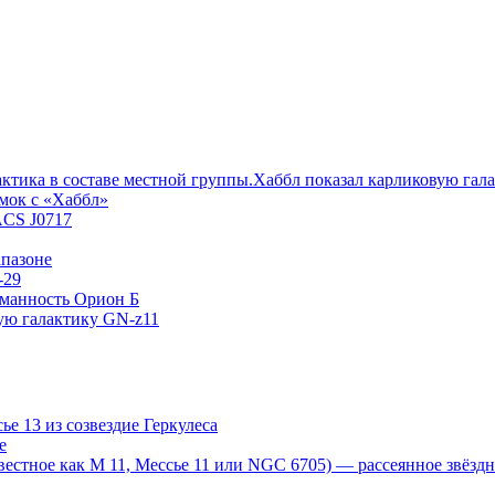
Хаббл показал карликовую гал
мок с «Хаббл»
ACS J0717
пазоне
-29
уманность Орион Б
ую галактику GN-z11
е 13 из созвездие Геркулеса
е