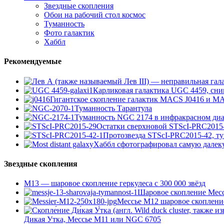
Звездные скопления
Обои на рабочий стол космос
Туманность
Фото галактик
Хаббл
Рекомендуемые
Карликовая галактика UGC 4459, сни
Гигантское скопление галактик MACS J0416 и M
Туманность Тарантула
Туманность NGC 2174 в инфракрасном диа
Остатки сверхновой STScI-PRC2015
Протозвезда STScI-PRC2015-42, т
Хаббл сфотографировал самую далек
Звездные скопления
М13 — шаровое скопление геркулеса с 300 000 звёзд
Шаровое скопление Мессь
Мессье М12 шаровое скоплени
Дикая Утка, Мессье М11 или NGC 6705