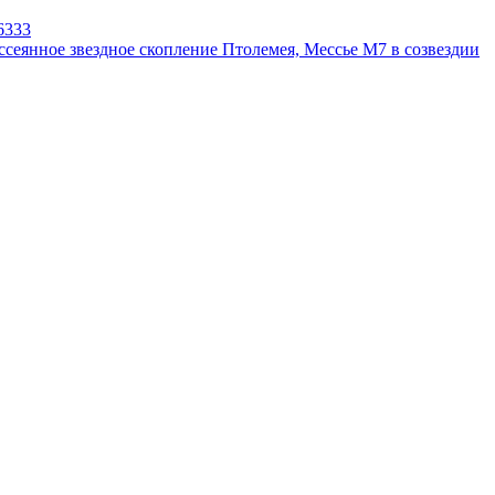
6333
ссеянное звездное скопление Птолемея, Мессье М7 в созвездии