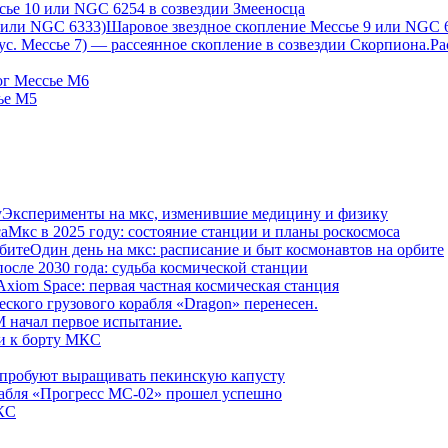
сье 10 или NGC 6254 в созвездии Змееносца
Шаровое звездное скопление Мессье 9 или NGC 
Ра
ог Мессье М6
ье М5
Эксперименты на мкс, изменившие медицину и физику
Мкс в 2025 году: состояние станции и планы роскосмоса
Один день на мкс: расписание и быт космонавтов на орбите
осле 2030 года: судьба космической станции
Axiom Space: первая частная космическая станция
еского грузового корабля «Dragon» перенесен.
начал первое испытание.
и к борту МКС
пробуют выращивать пекинскую капусту
рабля «Прогресс МС-02» прошел успешно
КС