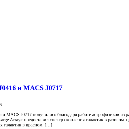
J0416 и MACS J0717
6
 и MACS J0717 получились благодаря работе астрофизиков из р
arge Array» предоставил спектр скопления галактик в разовом ц
х галактик в красном, […]