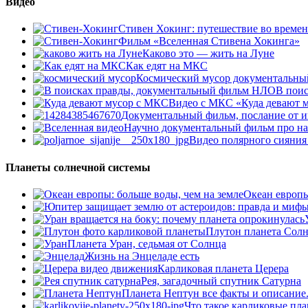
Видео
Стивен Хокинг: путешествие во време
Фильм «Вселенная Стивена Хокинга»
Каково это — жить на Луне
Как едят на МКС
Космический мусор документальны
В пои
Видео с МКС «Куда девают м
Документальный фильм, послание от и
Научно документальный фильм про н
Видео полярного сияния
Планеты солнечной системы
Океан европы
Плутон планета Сол
Планета Уран, седьмая от Солнца
Жизнь на Энцеладе есть
Карликовая планета Церера
Рея, загадочный спутник Сатурна
Планета Нептун все факты и описание
Что такое карликовые пла