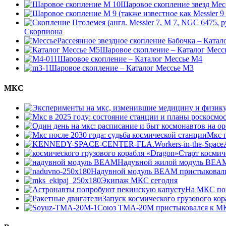
Шаровое скопление звезд Мес
Скорпиона
Рассеянное звездное скопление Бабочка – Катал
Шаровое скопление – Каталог Месс
Шаровое скопление – Каталог Мессье М4
Шаровое скопление – Каталог Мессье М3
МКС
Мкс п
Старт космич
Надувной жилой модуль BEAM 
Надувной модуль BEAM пристыковал
Экипаж МКС сегодня
На МКС по
Запуск космического грузового ко
Союз ТМА-20М пристыковался к М