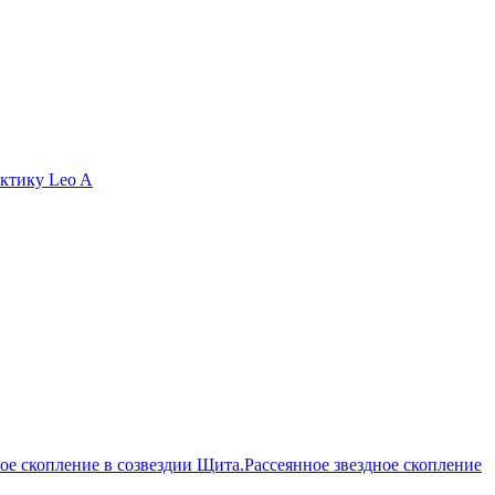
актику Leo A
Рассеянное звездное скопление