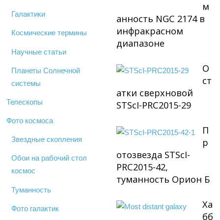
м
Галактики
анность NGC 2174 в
инфракрасном
Космические термины
диапазоне
Научные статьи
О
Планеты Солнечной
ст
системы
атки сверхновой
Телескопы
STScI-PRC2015-29
Фото космоса
П
Звездные скопления
р
отозвезда STScI-
Обои на рабочий стол
PRC2015-42,
космос
туманность Орион Б
Туманность
Ха
Фото галактик
бб