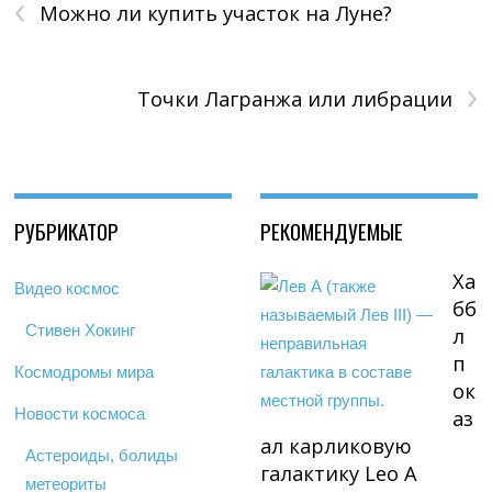
‹
Можно ли купить участок на Луне?
›
Точки Лагранжа или либрации
РУБРИКАТОР
РЕКОМЕНДУЕМЫЕ
Ха
Видео космос
бб
Стивен Хокинг
л
п
Космодромы мира
ок
Новости космоса
аз
ал карликовую
Астероиды, болиды
галактику Leo A
метеориты