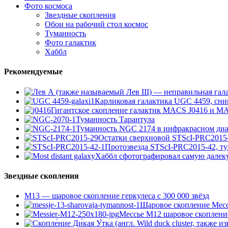
Фото космоса
Звездные скопления
Обои на рабочий стол космос
Туманность
Фото галактик
Хаббл
Рекомендуемые
Карликовая галактика UGC 4459, сни
Гигантское скопление галактик MACS J0416 и M
Туманность Тарантула
Туманность NGC 2174 в инфракрасном диа
Остатки сверхновой STScI-PRC2015
Протозвезда STScI-PRC2015-42, т
Хаббл сфотографировал самую далек
Звездные скопления
М13 — шаровое скопление геркулеса с 300 000 звёзд
Шаровое скопление Мессь
Мессье М12 шаровое скоплени