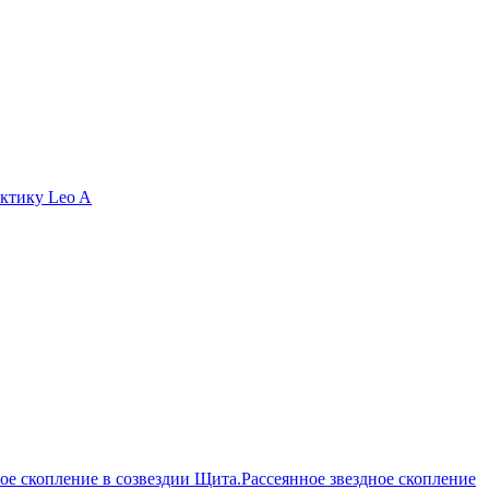
актику Leo A
Рассеянное звездное скопление