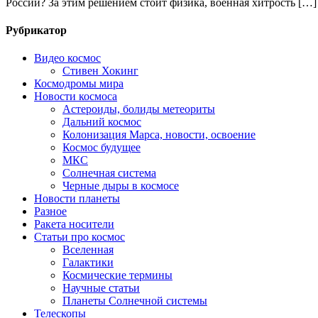
России? За этим решением стоит физика, военная хитрость […]
Рубрикатор
Видео космос
Стивен Хокинг
Космодромы мира
Новости космоса
Астероиды, болиды метеориты
Дальний космос
Колонизация Марса, новости, освоение
Космос будущее
МКС
Солнечная система
Черные дыры в космосе
Новости планеты
Разное
Ракета носители
Статьи про космос
Вселенная
Галактики
Космические термины
Научные статьи
Планеты Солнечной системы
Телескопы