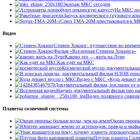
Экипаж МКС сегодня
На МКС по
Запуск космического грузового ко
Союз ТМА-20М пристыковался к М
Видео
Стивен Хокинг: путешествие во време
Фильм «Вселенная Стивена Хокинга»
Каково это — жить на Луне
Как едят на МКС
Космический мусор документальны
В пои
Видео с МКС «Куда девают м
Документальный фильм, послание от и
Научно документальный фильм про н
Видео полярного сияния
Планеты солнечной системы
Океан европы
Плутон планета Сол