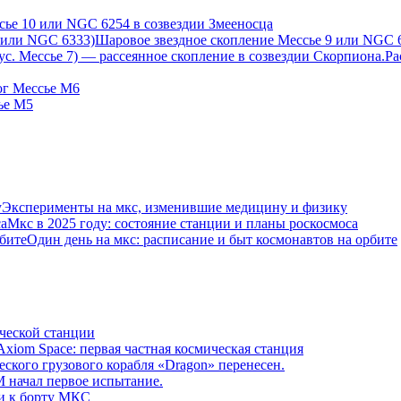
сье 10 или NGC 6254 в созвездии Змееносца
Шаровое звездное скопление Мессье 9 или NGC 
Ра
ог Мессье М6
ье М5
Эксперименты на мкс, изменившие медицину и физику
Мкс в 2025 году: состояние станции и планы роскосмоса
Один день на мкс: расписание и быт космонавтов на орбите
ической станции
Axiom Space: первая частная космическая станция
еского грузового корабля «Dragon» перенесен.
начал первое испытание.
и к борту МКС