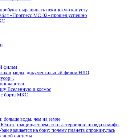
пробуют выращивать пекинскую капусту
рабля «Прогресс МС-02» прошел успешно
КС
ни
й фильм
сках правды, документальный фильм НЛО
усор».
нопланетян.
ашу Вселенную и космос
 с борта МКС
: больше воды, чем на земле
Юпитер защищает землю от астероидов: правда и мифы
Уран вращается на боку: почему планета опрокинулась
нечной системы