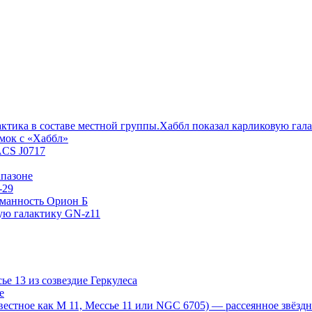
Хаббл показал карликовую гал
мок с «Хаббл»
ACS J0717
пазоне
-29
уманность Орион Б
ую галактику GN-z11
е 13 из созвездие Геркулеса
е