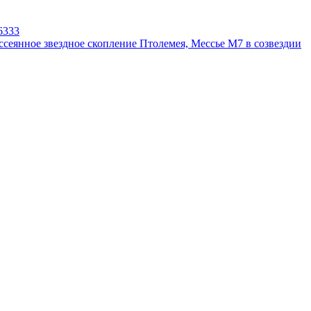
6333
ссеянное звездное скопление Птолемея, Мессье М7 в созвездии