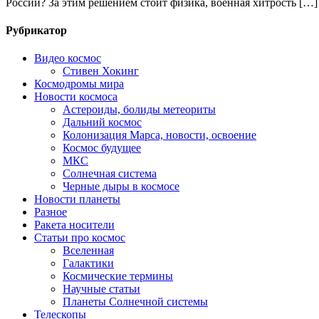
России? За этим решением стоит физика, военная хитрость […]
Рубрикатор
Видео космос
Стивен Хокинг
Космодромы мира
Новости космоса
Астероиды, болиды метеориты
Дальний космос
Колонизация Марса, новости, освоение
Космос будущее
МКС
Солнечная система
Черные дыры в космосе
Новости планеты
Разное
Ракета носители
Статьи про космос
Вселенная
Галактики
Космические термины
Научные статьи
Планеты Солнечной системы
Телескопы