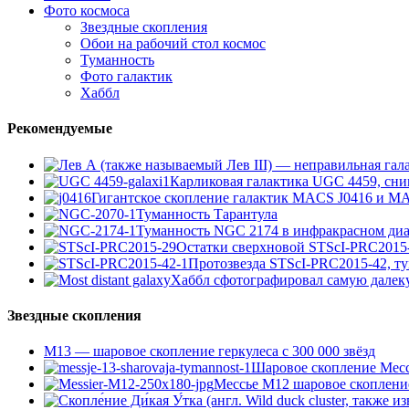
Фото космоса
Звездные скопления
Обои на рабочий стол космос
Туманность
Фото галактик
Хаббл
Рекомендуемые
Карликовая галактика UGC 4459, сни
Гигантское скопление галактик MACS J0416 и M
Туманность Тарантула
Туманность NGC 2174 в инфракрасном диа
Остатки сверхновой STScI-PRC2015
Протозвезда STScI-PRC2015-42, т
Хаббл сфотографировал самую далек
Звездные скопления
М13 — шаровое скопление геркулеса с 300 000 звёзд
Шаровое скопление Мессь
Мессье М12 шаровое скоплени