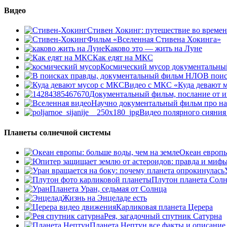
Видео
Стивен Хокинг: путешествие во време
Фильм «Вселенная Стивена Хокинга»
Каково это — жить на Луне
Как едят на МКС
Космический мусор документальны
В пои
Видео с МКС «Куда девают м
Документальный фильм, послание от и
Научно документальный фильм про н
Видео полярного сияния
Планеты солнечной системы
Океан европы
Плутон планета Сол
Планета Уран, седьмая от Солнца
Жизнь на Энцеладе есть
Карликовая планета Церера
Рея, загадочный спутник Сатурна
Планета Нептун все факты и описание