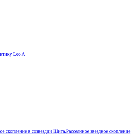
актику Leo A
Рассеянное звездное скопление