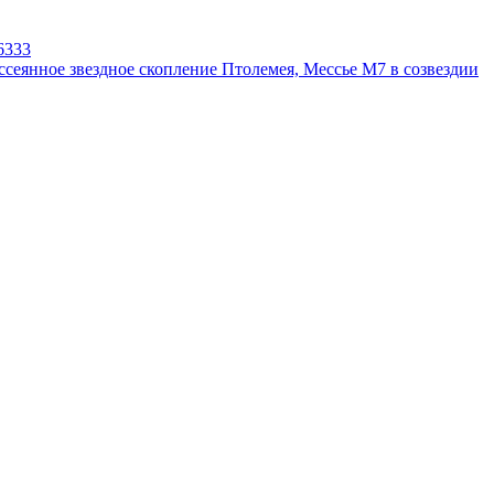
6333
ссеянное звездное скопление Птолемея, Мессье М7 в созвездии