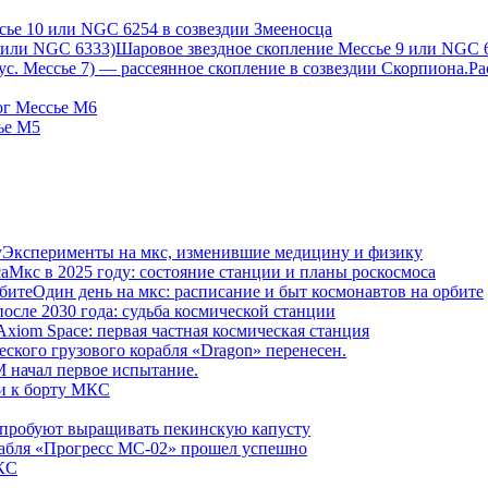
сье 10 или NGC 6254 в созвездии Змееносца
Шаровое звездное скопление Мессье 9 или NGC 
Ра
ог Мессье М6
ье М5
Эксперименты на мкс, изменившие медицину и физику
Мкс в 2025 году: состояние станции и планы роскосмоса
Один день на мкс: расписание и быт космонавтов на орбите
осле 2030 года: судьба космической станции
Axiom Space: первая частная космическая станция
еского грузового корабля «Dragon» перенесен.
начал первое испытание.
и к борту МКС
пробуют выращивать пекинскую капусту
рабля «Прогресс МС-02» прошел успешно
КС