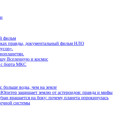
ни
й фильм
сках правды, документальный фильм НЛО
усор».
нопланетян.
ашу Вселенную и космос
 с борта МКС
: больше воды, чем на земле
Юпитер защищает землю от астероидов: правда и мифы
Уран вращается на боку: почему планета опрокинулась
нечной системы
.