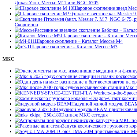
Дикая Утка, Мессье М11 или NGC 6705
Шаровое скопление звезд Мес
Скорпиона
Рассеянное звездное скопление Бабочка – Катал
Шаровое скопление – Каталог Месс
Шаровое скопление – Каталог Мессье М4
Шаровое скопление – Каталог Мессье М3
МКС
Мкс п
Старт космич
Надувной жилой модуль BEAM 
Надувной модуль BEAM пристыковал
Экипаж МКС сегодня
На МКС по
Запуск космического грузового ко
Союз ТМА-20М пристыковался к М