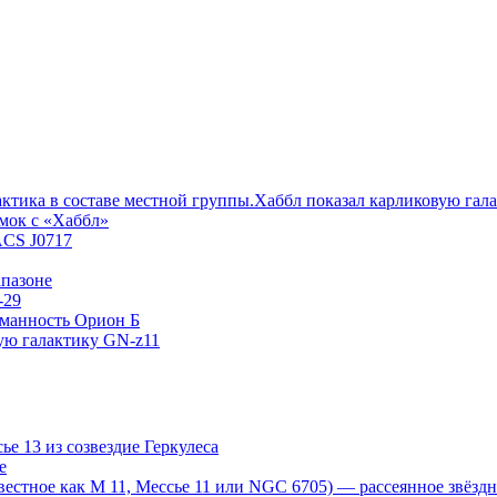
Хаббл показал карликовую гал
мок с «Хаббл»
ACS J0717
пазоне
-29
уманность Орион Б
ую галактику GN-z11
е 13 из созвездие Геркулеса
е